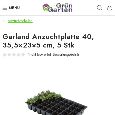
Zum
Such
Inhalt
springen
Anzuchtschalen
ANGEBOTE
Garland Anzuchtplatte 40,
LED PFLANZENLAMPEN
35,5×23×5 cm, 5 Stk
ANBAUBEDARF FÜR DEN HEIMANBAU
Nicht bewertet
Bewertungsdetails
AQUARISTIK
MICROGREENS
SMARTER GARTEN
Geschäftsbewertung
Kaufberatung
AGB
Blog
Kontakt
Datenschutzerklärung
Impressum