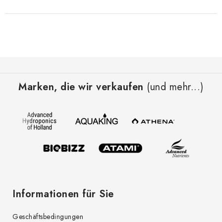
F
u
Marken, die wir verkaufen
(und mehr...)
ß
z
e
i
l
e
Informationen für Sie
Geschäftsbedingungen