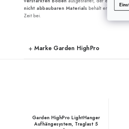
verstärkten Boden
ausgestattet, der ein Durchb
Eins
nicht abbaubaren Materials
behält er seine Funk
Zeit bei.
Marke Garden HighPro
Garden HighPro LightHanger
Aufhängesystem, Traglast 5