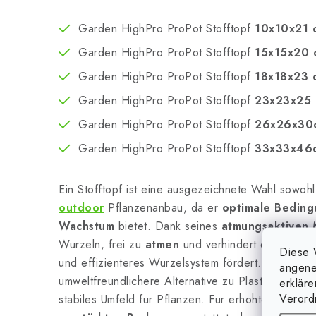
Garden HighPro ProPot Stofftopf
10x10x21 
Garden HighPro ProPot Stofftopf
15x15x20 
Garden HighPro ProPot Stofftopf
18x18x23 
Garden HighPro ProPot Stofftopf
23x23x25
Garden HighPro ProPot Stofftopf
26x26x30
Garden HighPro ProPot Stofftopf
33x33x46c
Ein Stofftopf ist eine ausgezeichnete Wahl sowoh
outdoor
Pflanzenanbau, da er
optimale Beding
Wachstum
bietet. Dank seines
atmungsaktiven 
Wurzeln, frei zu
atmen
und verhindert deren
Ver
Diese 
und effizienteres Wurzelsystem fördert. Dieser Sto
angene
umweltfreundlichere Alternative zu Plastiktöpfen un
erklär
Verord
stabiles Umfeld für Pflanzen. Für erhöhte Haltbarke