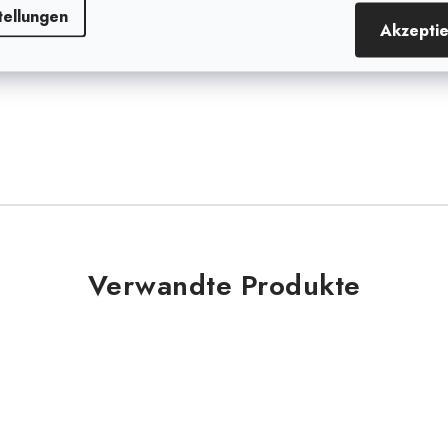
rechen verhindert. Dank des
tellungen
tionalität über eine lange
Akzepti
Verwandte Produkte