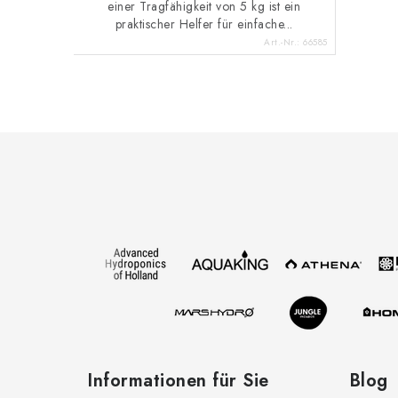
einer Tragfähigkeit von 5 kg ist ein
praktischer Helfer für einfache...
Art.-Nr.:
66585
F
u
ß
z
e
i
l
e
Informationen für Sie
Blog