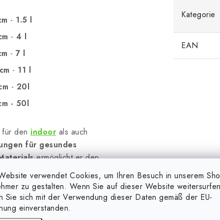
Kategorie
cm
-
1.5 l
cm
-
4 l
EAN
cm
-
7 l
 cm
-
11 l
cm
-
20l
m - 50l
l für den
indoor
als auch
ungen für gesundes
Materials
ermöglicht er den
kreisung
, was ein stärkeres
Website verwendet Cookies, um Ihren Besuch in unserem Sh
fftopf ist eine
hmer zu gestalten. Wenn Sie auf dieser Website weitersurfen
d bietet gleichzeitig ein
en Sie sich mit der Verwendung dieser Daten gemäß der EU-
nung einverstanden.
it ist er mit einem