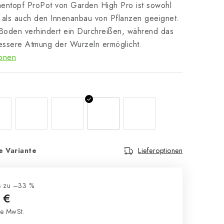
umentopf ProPot von Garden High Pro ist sowohl
 als auch den Innenanbau von Pflanzen geeignet.
 Boden verhindert ein Durchreißen, während das
bessere Atmung der Wurzeln ermöglicht.
ionen
e Variante
Lieferoptionen
s zu –33 %
 €
e MwSt.
s: