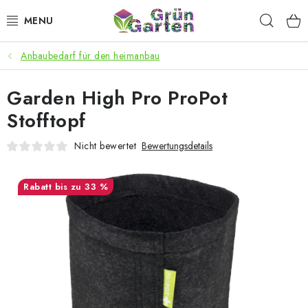
Zum
Such
Inhalt
springen
Anbaubedarf für den heimanbau
ANGEBOTE
Garden High Pro ProPot
LED PFLANZENLAMPEN
Stofftopf
ANBAUBEDARF FÜR DEN HEIMANBAU
Nicht bewertet
Bewertungsdetails
AQUARISTIK
bis zu 33 %
MICROGREENS
SMARTER GARTEN
Geschäftsbewertung
Kaufberatung
AGB
Blog
Kontakt
Datenschutzerklärung
Impressum