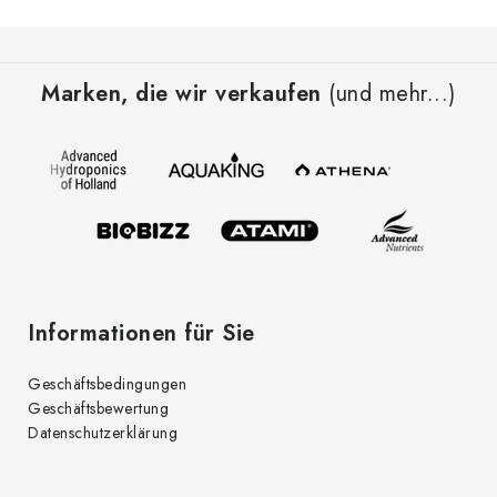
F
u
Marken, die wir verkaufen
(und mehr...)
ß
z
e
i
l
e
Informationen für Sie
Geschäftsbedingungen
Geschäftsbewertung
Datenschutzerklärung