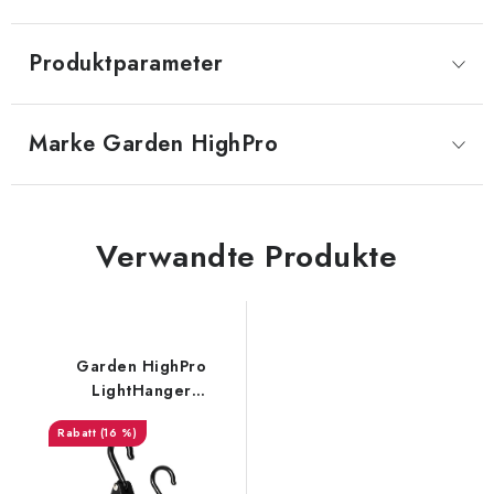
Produktparameter
Marke
 Garden HighPro
Verwandte Produkte
Garden HighPro
LightHanger
Aufhängesystem,
(16 %)
Traglast 5 kg