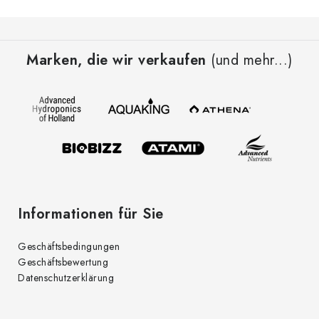
F
u
Marken, die wir verkaufen
(und mehr...)
ß
z
e
i
l
e
Informationen für Sie
Geschäftsbedingungen
Geschäftsbewertung
Datenschutzerklärung