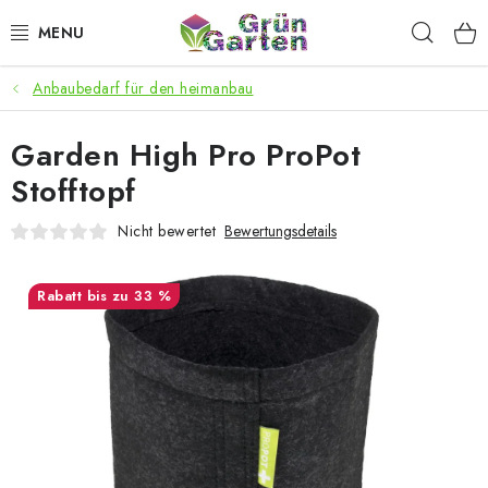
Zum
Such
Inhalt
springen
Anbaubedarf für den heimanbau
ANGEBOTE
Garden High Pro ProPot
LED PFLANZENLAMPEN
Stofftopf
ANBAUBEDARF FÜR DEN HEIMANBAU
Nicht bewertet
Bewertungsdetails
AQUARISTIK
bis zu 33 %
MICROGREENS
SMARTER GARTEN
Geschäftsbewertung
Kaufberatung
AGB
Blog
Kontakt
Datenschutzerklärung
Impressum