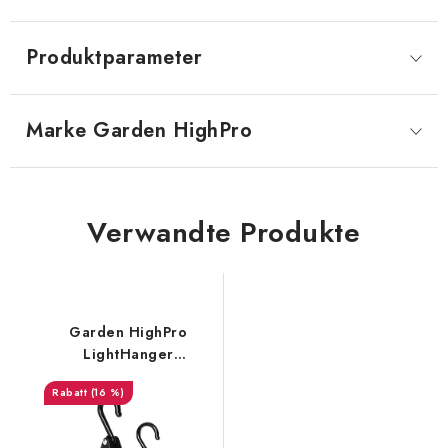
Produktparameter
Marke
 Garden HighPro
Verwandte Produkte
Garden HighPro
LightHanger
Aufhängesystem,
(16 %)
Traglast 5 kg