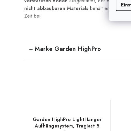
verstärkten Boden
ausgestattet, der ein Durchb
Eins
nicht abbaubaren Materials
behält er seine Funk
Zeit bei.
Marke Garden HighPro
Garden HighPro LightHanger
Aufhängesystem, Traglast 5