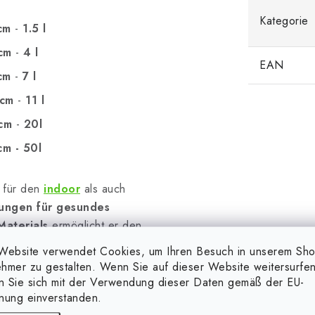
Kategorie
cm
-
1.5 l
cm
-
4 l
EAN
cm
-
7 l
 cm
-
11 l
cm
-
20l
m - 50l
l für den
indoor
als auch
ungen für gesundes
Materials
ermöglicht er den
kreisung
, was ein stärkeres
Website verwendet Cookies, um Ihren Besuch in unserem Sh
fftopf ist eine
hmer zu gestalten. Wenn Sie auf dieser Website weitersurfen
d bietet gleichzeitig ein
en Sie sich mit der Verwendung dieser Daten gemäß der EU-
nung einverstanden.
it ist er mit einem