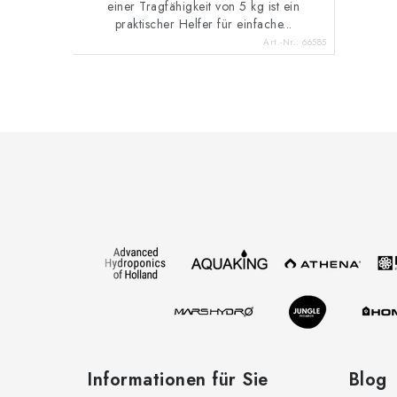
einer Tragfähigkeit von 5 kg ist ein
praktischer Helfer für einfache...
Art.-Nr.:
66585
F
u
ß
z
e
i
l
e
Informationen für Sie
Blog