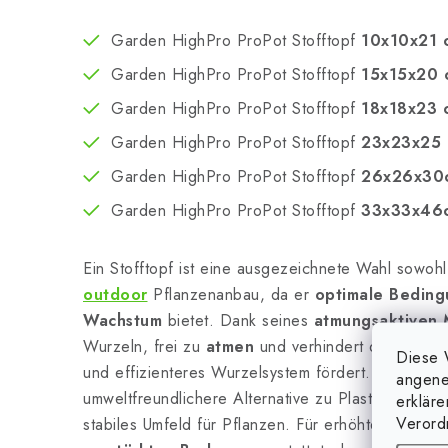
Garden HighPro ProPot Stofftopf
10x10x21 
Garden HighPro ProPot Stofftopf
15x15x20 
Garden HighPro ProPot Stofftopf
18x18x23 
Garden HighPro ProPot Stofftopf
23x23x25
Garden HighPro ProPot Stofftopf
26x26x30
Garden HighPro ProPot Stofftopf
33x33x46c
Ein Stofftopf ist eine ausgezeichnete Wahl sowoh
outdoor
Pflanzenanbau, da er
optimale Beding
Wachstum
bietet. Dank seines
atmungsaktiven 
Wurzeln, frei zu
atmen
und verhindert deren
Ver
Diese 
und effizienteres Wurzelsystem fördert. Dieser Sto
angene
umweltfreundlichere Alternative zu Plastiktöpfen un
erklär
Verord
stabiles Umfeld für Pflanzen. Für erhöhte Haltbarke