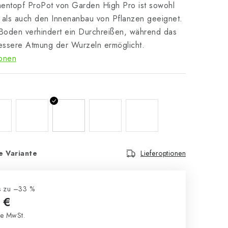
umentopf ProPot von Garden High Pro ist sowohl
 als auch den Innenanbau von Pflanzen geeignet.
 Boden verhindert ein Durchreißen, während das
bessere Atmung der Wurzeln ermöglicht.
ionen
e Variante
Lieferoptionen
s zu –33 %
 €
e MwSt.
s: