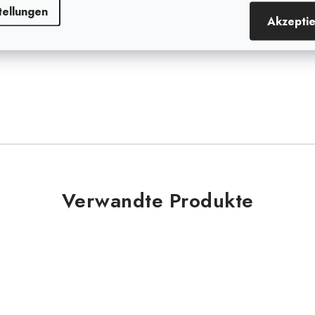
rechen verhindert. Dank des
tellungen
tionalität über eine lange
Akzepti
Verwandte Produkte