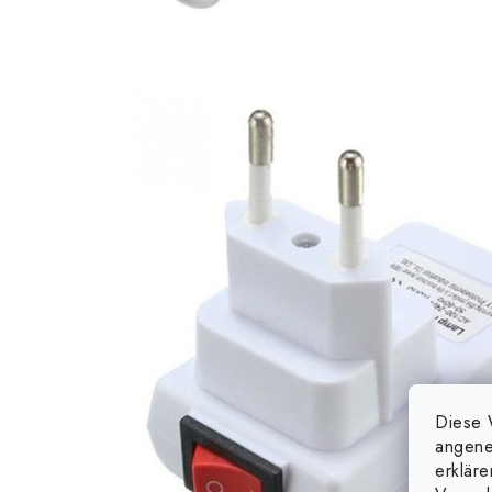
Diese 
angene
erklär