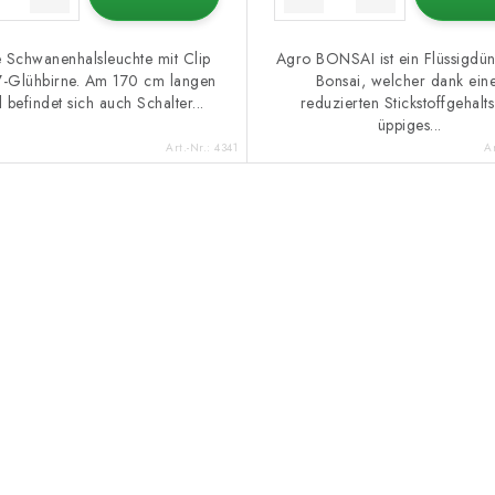
 Schwanenhalsleuchte mit Clip
Agro BONSAI ist ein Flüssigdün
7-Glühbirne. Am 170 cm langen
Bonsai, welcher dank ein
 befindet sich auch Schalter...
reduzierten Stickstoffgehalts
üppiges...
Art.-Nr.:
4341
Ar