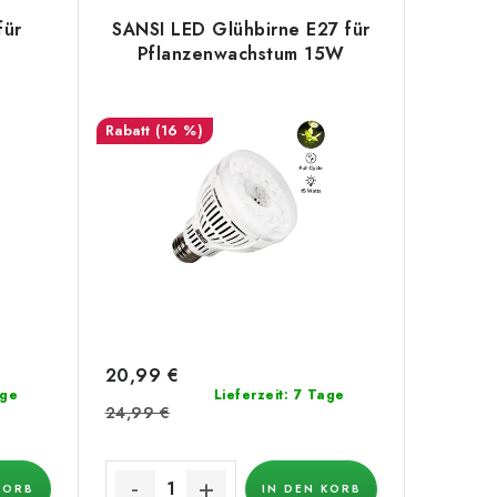
für
SANSI LED Glühbirne E27 für
Pflanzenwachstum 15W
(16 %)
20,99 €
age
Lieferzeit: 7 Tage
24,99 €
KORB
IN DEN KORB