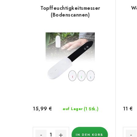
Topffeuchtigkeitsmesser
We
(Bodenscannen)
15,99 €
11 €
(1 Stk.)
auf Lager
IN DEN KORB