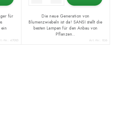
ger für
Die neue Generation von
es
Blumenzwiebeln ist da! SANSI stellt die
 ein
besten Lampen für den Anbau von
Pflanzen...
t.-Nr.:
47085
Art.-Nr.:
836