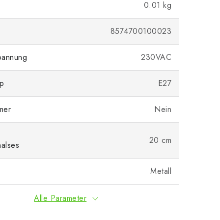
0.01 kg
8574700100023
pannung
230VAC
yp
E27
imer
Nein
20 cm
alses
Metall
Alle Parameter