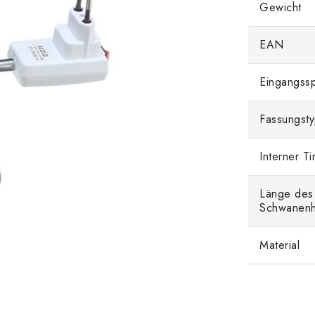
Gewicht
EAN
Eingangss
Fassungst
Interner T
Länge des
Schwanenh
Material