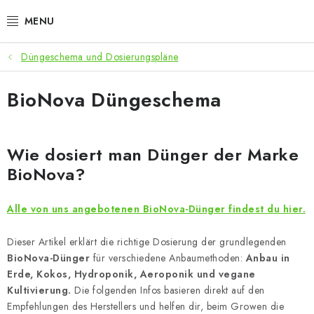
Zum
Inhalt
springen
Düngeschema und Dosierungspläne
ANGEBOTE
BioNova Düngeschema
LED PFLANZENLAMPEN
ANBAUBEDARF FÜR DEN HEIMANBAU
Wie dosiert man Dünger der Marke
BioNova?
AQUARISTIK
MICROGREENS
Alle von uns angebotenen BioNova-Dünger findest du hier.
Dieser Artikel erklärt die richtige Dosierung der grundlegenden
SMARTER GARTEN
BioNova-Dünger
für verschiedene Anbaumethoden:
Anbau in
Erde, Kokos, Hydroponik, Aeroponik und vegane
Geschäftsbewertung
Kaufberatung
AGB
Blog
Kontakt
D
Kultivierung.
Die folgenden Infos basieren direkt auf den
Empfehlungen des Herstellers und helfen dir, beim Growen die