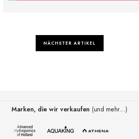
NÄCHSTER ARTIKEL
F
u
Marken, die wir verkaufen
(und mehr...)
ß
z
e
i