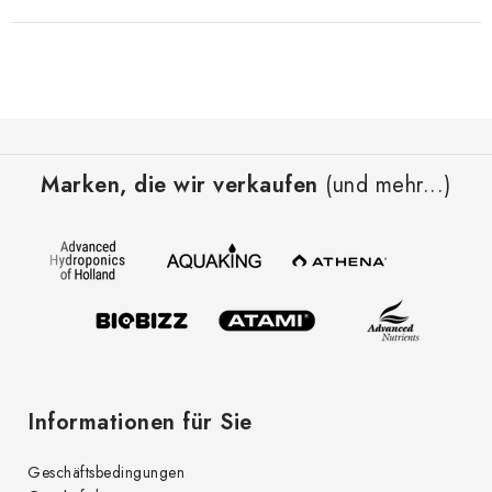
F
u
Marken, die wir verkaufen
(und mehr...)
ß
z
e
i
l
e
Informationen für Sie
Geschäftsbedingungen