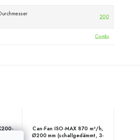
 Durchmesser
200
Combi
PK200-
Can-Fan ISO-MAX 870 m³/h,
 - 1-
Ø200 mm (schallgedämmt, 3-