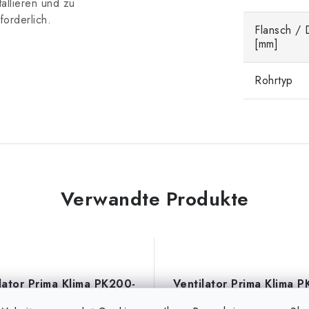
tallieren und zu
forderlich.
Flansch /
[mm]
Rohrtyp
Verwandte Produkte
lator Prima Klima PK200-
Ventilator Prima Klima 
C, 200mm, 800m3/h - 1-
L, AC, 200mm, 950m3/h