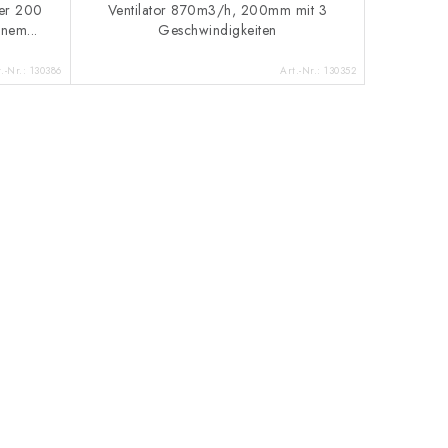
ner 200
Ventilator 870m3/h, 200mm mit 3
inem...
Geschwindigkeiten
t.-Nr.:
130386
Art.-Nr.:
130352