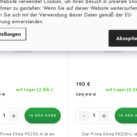
Website verwendet Cookies, um Ihren Besuch in unserem Sh
stufig
stufig
hmer zu gestalten. Wenn Sie auf dieser Website weitersurfen
en Sie sich mit der Verwendung dieser Daten gemäß der EU-
(11 %)
(5 %)
nung einverstanden.
tellungen
Akzepti
€
190 €
(2 Stk.)
(2 St
auf Lager
auf Lager
9 €
199,99 €
IN DEN KORB
IN DEN 
Prima Klima PK200-A ist ein
Der Prima Klima PK200-L ist