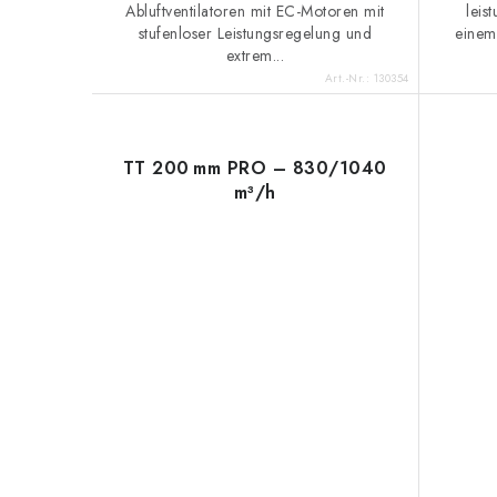
Abluftventilatoren mit EC-Motoren mit
leis
stufenloser Leistungsregelung und
einem
extrem...
Art.-Nr.:
130354
TT 200 mm PRO – 830/1040
m³/h