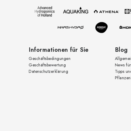
z
e
i
l
e
Informationen für Sie
Blog
Geschäftsbedingungen
Allgemei
Geschäftsbewertung
News für
Datenschutzerklärung
Tipps un
Pflanzen