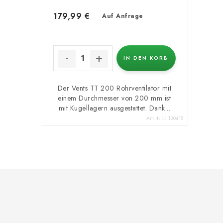
179,99 €
Auf Anfrage
IN DEN KORB
Der Vents TT 200 Rohrventilator mit
einem Durchmesser von 200 mm ist
mit Kugellagern ausgestattet. Dank...
Art.-Nr.:
130418
F
u
ß