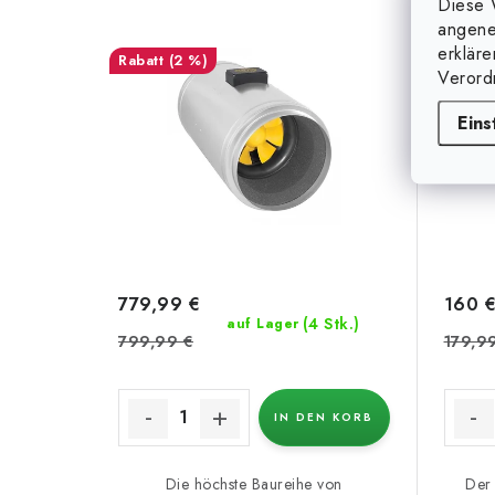
Diese 
angene
erklär
(2 %)
Verord
Eins
779,99 €
160 
(4 Stk.)
auf Lager
799,99 €
179,9
IN DEN KORB
Die höchste Baureihe von
Der 