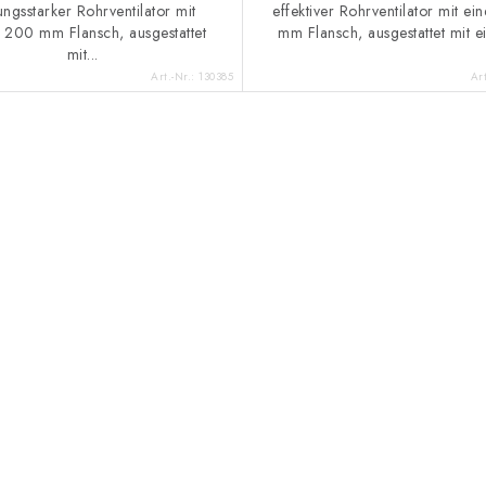
tungsstarker Rohrventilator mit
effektiver Rohrventilator mit ei
 200 mm Flansch, ausgestattet
mm Flansch, ausgestattet mit e
mit...
Art.-Nr.:
130385
Ar