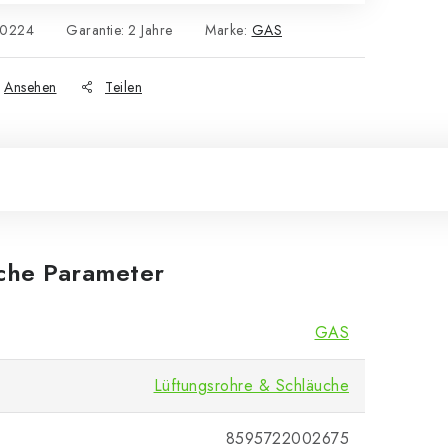
30224
Garantie
:
2 Jahre
Marke:
GAS
Ansehen
Teilen
iche Parameter
GAS
Lüftungsrohre & Schläuche
8595722002675