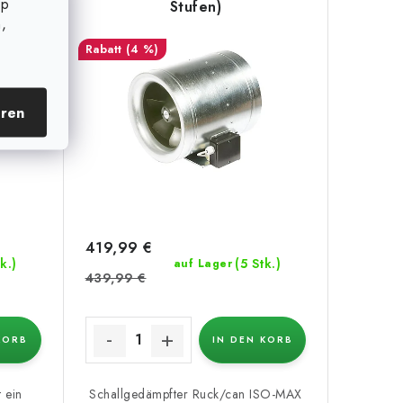
op
Stufen)
,
(4 %)
eren
419,99 €
k.)
(5 Stk.)
auf Lager
439,99 €
KORB
IN DEN KORB
 ein
Schallgedämpfter Ruck/can ISO-MAX