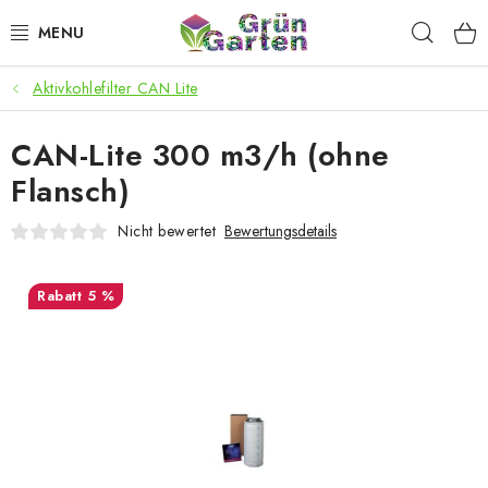
Zum
Such
Inhalt
springen
Aktivkohlefilter CAN Lite
ANGEBOTE
CAN-Lite 300 m3/h (ohne
LED PFLANZENLAMPEN
Flansch)
ANBAUBEDARF FÜR DEN HEIMANBAU
Nicht bewertet
Bewertungsdetails
AQUARISTIK
5 %
MICROGREENS
SMARTER GARTEN
Geschäftsbewertung
Kaufberatung
AGB
Blog
Kontakt
Datenschutzerklärung
Impressum