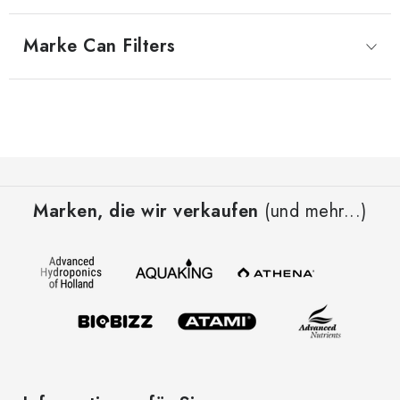
Marke
 Can Filters
F
u
Marken, die wir verkaufen
(und mehr...)
ß
z
e
i
l
e