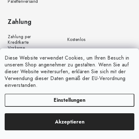
Palettenversand
Zahlung
Zahlung per
Kostenlos
Kreditkarte
Vorkasse
Kostenlos
(Banküberweisung)
Diese Website verwendet Cookies, um Ihren Besuch in
Zahlung per PayPal
Kostenlos
unserem Shop angenehmer zu gestalten. Wenn Sie auf
Nachnahme
€4,00
dieser Website weitersurfen, erklären Sie sich mit der
Verwendung dieser Daten gemäß der EU-Verordnung
einverstanden.
Einstellungen
Copyright 2026
GrünGarten.de
. Alle Rechte vorbehalten.
Cookie-
Akzeptieren
Einstellungen ändern
Erstellt von Shoptet