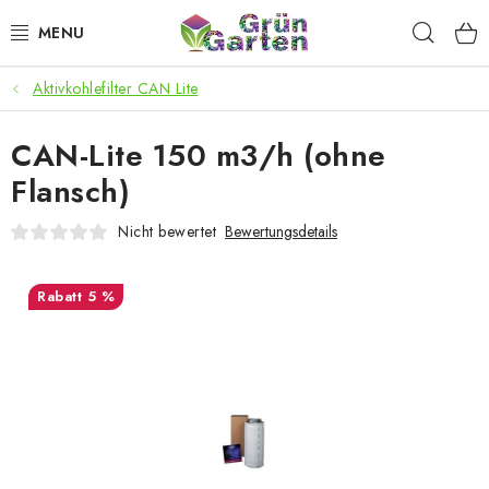
Zum
Such
Inhalt
springen
Aktivkohlefilter CAN Lite
ANGEBOTE
CAN-Lite 150 m3/h (ohne
LED PFLANZENLAMPEN
Flansch)
ANBAUBEDARF FÜR DEN HEIMANBAU
Nicht bewertet
Bewertungsdetails
AQUARISTIK
5 %
MICROGREENS
SMARTER GARTEN
Geschäftsbewertung
Kaufberatung
AGB
Blog
Kontakt
Datenschutzerklärung
Impressum