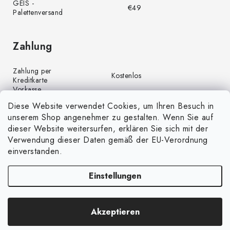
GEIS -
€49
Palettenversand
Zahlung
Zahlung per
Kostenlos
Kreditkarte
Vorkasse
Kostenlos
(Banküberweisung)
Diese Website verwendet Cookies, um Ihren Besuch in
Zahlung per PayPal
Kostenlos
unserem Shop angenehmer zu gestalten. Wenn Sie auf
Nachnahme
€4,00
dieser Website weitersurfen, erklären Sie sich mit der
Verwendung dieser Daten gemäß der EU-Verordnung
einverstanden.
Einstellungen
Copyright 2026
GrünGarten.de
. Alle Rechte vorbehalten.
Cookie-
Akzeptieren
Einstellungen ändern
Erstellt von Shoptet