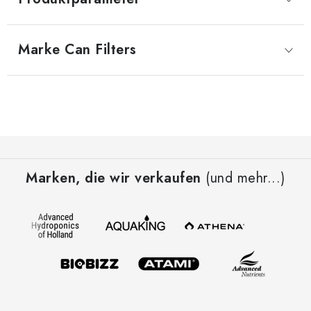
Marke
 Can Filters
F
u
Marken, die wir verkaufen
(und mehr...)
ß
z
e
i
l
e