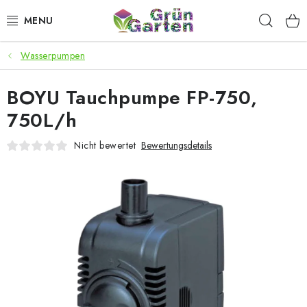
Zum
Such
Inhalt
springen
Wasserpumpen
ANGEBOTE
BOYU Tauchpumpe FP-750,
LED PFLANZENLAMPEN
750L/h
ANBAUBEDARF FÜR DEN HEIMANBAU
Nicht bewertet
Bewertungsdetails
AQUARISTIK
MICROGREENS
SMARTER GARTEN
Geschäftsbewertung
Kaufberatung
AGB
Blog
Kontakt
Datenschutzerklärung
Impressum