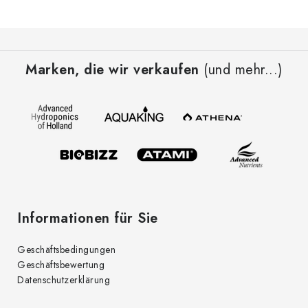
F
u
Marken, die wir verkaufen
(und mehr...)
ß
z
e
i
l
e
Informationen für Sie
Geschäftsbedingungen
Geschäftsbewertung
Datenschutzerklärung