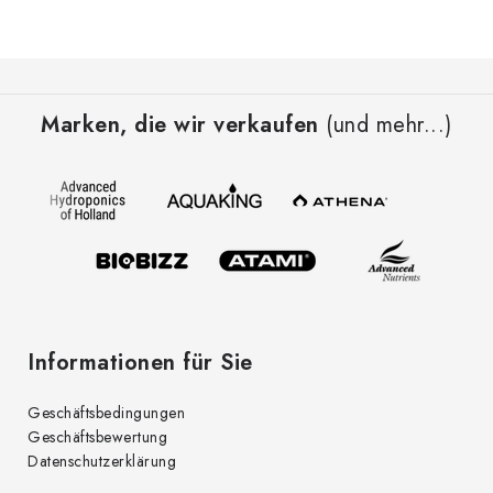
F
u
Marken, die wir verkaufen
(und mehr...)
ß
z
e
i
l
e
Informationen für Sie
Geschäftsbedingungen
Geschäftsbewertung
Datenschutzerklärung