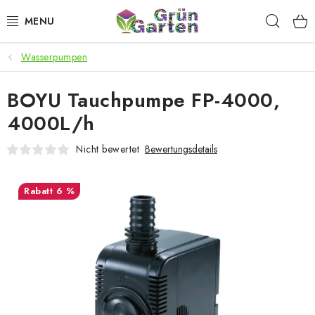
Zum
Such
Inhalt
springen
Wasserpumpen
ANGEBOTE
BOYU Tauchpumpe FP-4000,
LED PFLANZENLAMPEN
4000L/h
ANBAUBEDARF FÜR DEN HEIMANBAU
Nicht bewertet
Bewertungsdetails
AQUARISTIK
6 %
MICROGREENS
SMARTER GARTEN
Geschäftsbewertung
Kaufberatung
AGB
Blog
Kontakt
Datenschutzerklärung
Impressum