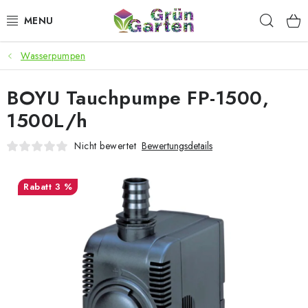
Zum
Such
Inhalt
springen
Wasserpumpen
ANGEBOTE
BOYU Tauchpumpe FP-1500,
LED PFLANZENLAMPEN
1500L/h
ANBAUBEDARF FÜR DEN HEIMANBAU
Nicht bewertet
Bewertungsdetails
AQUARISTIK
3 %
MICROGREENS
SMARTER GARTEN
Geschäftsbewertung
Kaufberatung
AGB
Blog
Kontakt
Datenschutzerklärung
Impressum