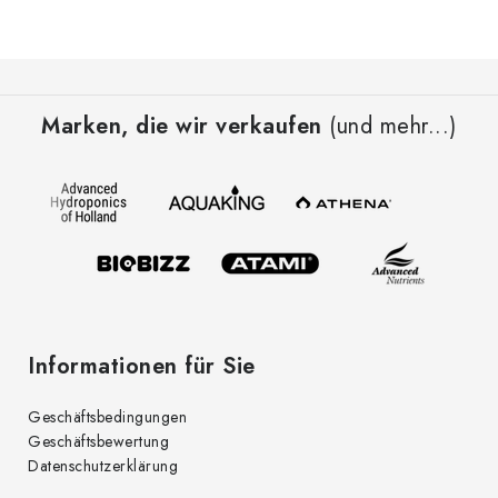
F
u
Marken, die wir verkaufen
(und mehr...)
ß
z
e
i
l
e
Informationen für Sie
Geschäftsbedingungen
Geschäftsbewertung
Datenschutzerklärung