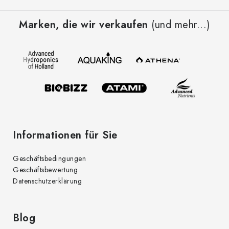
F
u
Marken, die wir verkaufen
(und mehr...)
ß
z
e
i
l
e
Informationen für Sie
Geschäftsbedingungen
Geschäftsbewertung
Datenschutzerklärung
Blog