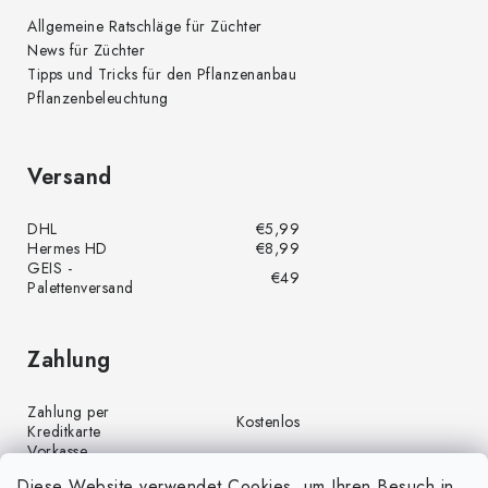
Allgemeine Ratschläge für Züchter
News für Züchter
Tipps und Tricks für den Pflanzenanbau
Pflanzenbeleuchtung
Versand
DHL
€5,99
Hermes HD
€8,99
GEIS -
€49
Palettenversand
Zahlung
Zahlung per
Kostenlos
Kreditkarte
Vorkasse
Kostenlos
(Banküberweisung)
Diese Website verwendet Cookies, um Ihren Besuch in