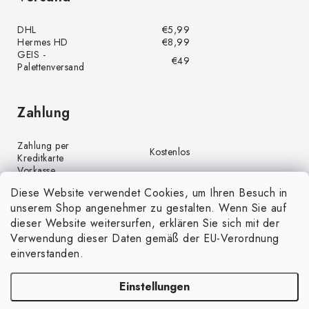
DHL
€5,99
Hermes HD
€8,99
GEIS -
€49
Palettenversand
Zahlung
Zahlung per
Kostenlos
Kreditkarte
Vorkasse
Kostenlos
(Banküberweisung)
Diese Website verwendet Cookies, um Ihren Besuch in
Zahlung per PayPal
Kostenlos
unserem Shop angenehmer zu gestalten. Wenn Sie auf
Nachnahme
€4,00
dieser Website weitersurfen, erklären Sie sich mit der
Verwendung dieser Daten gemäß der EU-Verordnung
einverstanden.
Einstellungen