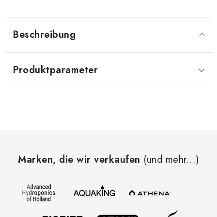
Beschreibung
Produktparameter
F
u
Marken, die wir verkaufen
(und mehr...)
ß
z
e
i