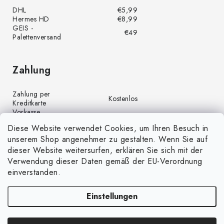
DHL
€5,99
Hermes HD
€8,99
GEIS -
€49
Palettenversand
Zahlung
Zahlung per
Kostenlos
Kreditkarte
Vorkasse
Kostenlos
(Banküberweisung)
Diese Website verwendet Cookies, um Ihren Besuch in
Zahlung per PayPal
Kostenlos
unserem Shop angenehmer zu gestalten. Wenn Sie auf
Nachnahme
€4,00
dieser Website weitersurfen, erklären Sie sich mit der
Verwendung dieser Daten gemäß der EU-Verordnung
einverstanden.
Einstellungen
Copyright 2026
GrünGarten.de
. Alle Rechte vorbehalten.
Cookie-