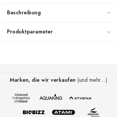
Beschreibung
Produktparameter
F
u
Marken, die wir verkaufen
(und mehr...)
ß
z
e
i
l