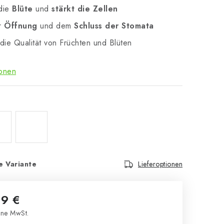
 die
Blüte
und
stärkt die Zellen
er
Öffnung
und dem
Schluss der Stomata
die Qualität von Früchten und Blüten
ionen
e Variante
Lieferoptionen
9 €
ne MwSt.
s: