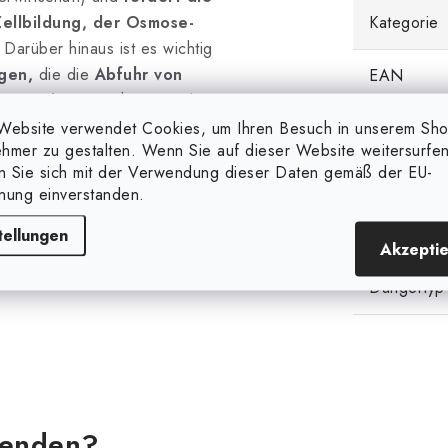
Zellbildung, der Osmose-
Kategorie
. Darüber hinaus ist es wichtig
gen,
die die
Abfuhr von
EAN
mmangel
zeigt sich, wenn die
nen
kann, um die
Website verwendet Cookies, um Ihren Besuch in unserem Sh
Düngerein
hmer zu gestalten. Wenn Sie auf dieser Website weitersurfen
n den Blatträndern
führt,
en Sie sich mit der Verwendung dieser Daten gemäß der EU-
übergeht. Bei
Überschuss
NPK
nung einverstanden.
langsamt
und die Pflanze
rt zudem die Aufnahme
Form
tellungen
Akzepti
d antagonistischer Effekte.
Düngertyp
wenden?