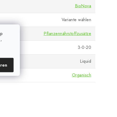
BioNova
Variante wählen
op
satz
Pflanzennährstoffzusätze
,
3-0-20
Liquid
eren
Organisch