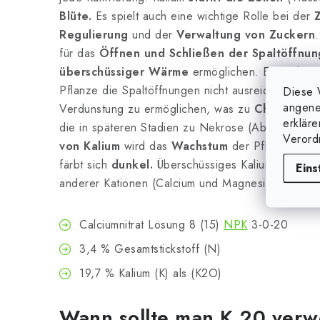
Blüte.
Es spielt auch eine wichtige Rolle bei der
Regulierung
und der
Verwaltung von Zuckern
für das
Öffnen und Schließen der Spaltöffnun
überschüssiger Wärme
ermöglichen. Ein
Kaliu
Pflanze die Spaltöffnungen nicht ausreichend
öff
Diese 
angene
Verdunstung zu ermöglichen, was zu
Chlorose a
erklär
die in späteren Stadien zu Nekrose (Absterben) 
Verord
von Kalium
wird das
Wachstum
der Pflanze
ver
färbt sich
dunkel.
Überschüssiges Kalium behinde
Eins
anderer Kationen (Calcium und Magnesium) aufgrun
Calciumnitrat Lösung 8 (15)
NPK
3-0-20
3,4 % Gesamtstickstoff (N)
19,7 % Kalium (K) als (K2O)
Wann sollte man K 20 ver