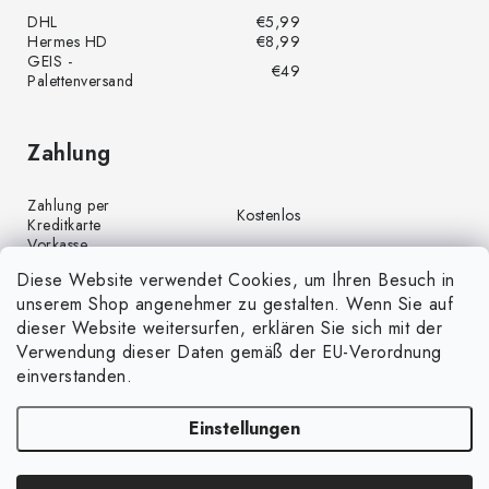
DHL
€5,99
Hermes HD
€8,99
GEIS -
€49
Palettenversand
Zahlung
Zahlung per
Kostenlos
Kreditkarte
Vorkasse
Kostenlos
(Banküberweisung)
Diese Website verwendet Cookies, um Ihren Besuch in
Zahlung per PayPal
Kostenlos
unserem Shop angenehmer zu gestalten. Wenn Sie auf
Nachnahme
€4,00
dieser Website weitersurfen, erklären Sie sich mit der
Verwendung dieser Daten gemäß der EU-Verordnung
einverstanden.
Einstellungen
Copyright 2026
GrünGarten.de
. Alle Rechte vorbehalten.
Cookie-