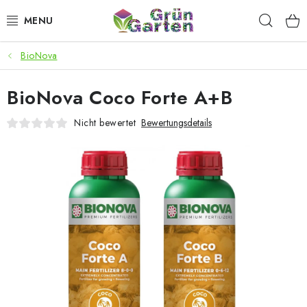
Zum
Such
Inhalt
springen
BioNova
ANGEBOTE
BioNova Coco Forte A+B
LED PFLANZENLAMPEN
Nicht bewertet
Bewertungsdetails
ANBAUBEDARF FÜR DEN HEIMANBAU
AQUARISTIK
MICROGREENS
SMARTER GARTEN
Geschäftsbewertung
Kaufberatung
AGB
Blog
Kontakt
Datenschutzerklärung
Impressum