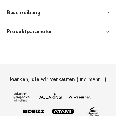
Beschreibung
Produktparameter
F
u
Marken, die wir verkaufen
(und mehr...)
ß
z
e
i
l