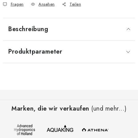
Fragen
Ansehen
Teilen
Beschreibung
Produktparameter
F
u
Marken, die wir verkaufen
(und mehr...)
ß
z
e
i