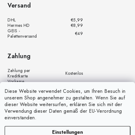
Versand
DHL
€5,99
Hermes HD
€8,99
GEIS -
€49
Palettenversand
Zahlung
Zahlung per
Kostenlos
Kreditkarte
Vorkasse
Kostenlos
(Banküberweisung)
Diese Website verwendet Cookies, um Ihren Besuch in
Zahlung per PayPal
Kostenlos
unserem Shop angenehmer zu gestalten. Wenn Sie auf
Nachnahme
€4,00
dieser Website weitersurfen, erklären Sie sich mit der
Verwendung dieser Daten gemäß der EU-Verordnung
einverstanden.
Einstellungen