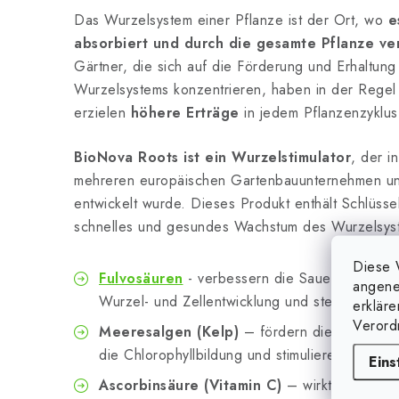
Das Wurzelsystem einer Pflanze ist der Ort, wo
e
absorbiert und durch die gesamte Pflanze ve
Gärtner, die sich auf die Förderung und Erhaltun
Wurzelsystems konzentrieren, haben in der Rege
erzielen
höhere Erträge
in jedem Pflanzenzyklus
BioNova Roots ist ein Wurzelstimulator
, der i
mehreren europäischen Gartenbauunternehmen und
entwickelt wurde. Dieses Produkt enthält Schlüss
schnelles und gesundes Wachstum des Wurzelsyst
Diese 
Fulvosäuren
- verbessern die Sauerstoffaufn
angene
Wurzel- und Zellentwicklung und steigern den 
erklär
Verord
Meeresalgen (Kelp)
– fördern die Wundheil
die Chlorophyllbildung und stimulieren das W
Eins
Ascorbinsäure (Vitamin C)
– wirkt als Antiox