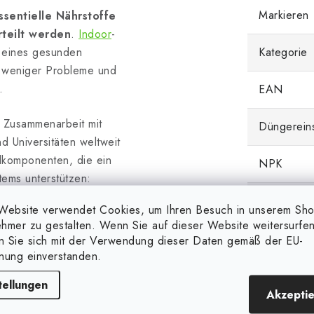
Markieren
ssentielle Nährstoffe
rteilt werden
.
Indoor
-
g eines gesunden
Kategorie
l weniger Probleme und
.
EAN
n Zusammenarbeit mit
Düngerein
 Universitäten weltweit
elkomponenten, die ein
NPK
ems unterstützen:
Form
Website verwendet Cookies, um Ihren Besuch in unserem Sh
ahme, beschleunigen die
hmer zu gestalten. Wenn Sie auf dieser Website weitersurfen
Ionentransport.
Düngertyp
en Sie sich mit der Verwendung dieser Daten gemäß der EU-
nung einverstanden.
ung und Chlorose, erhöhen
achstum der Wurzelhaare.
tellungen
Akzepti
idans und unterstützt ein