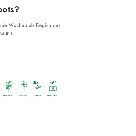
oots?
ende Wochen ab Beginn des
ältnis: