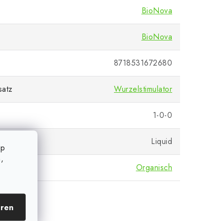
BioNova
BioNova
8718531672680
satz
Wurzelstimulator
1-0-0
Liquid
op
,
Organisch
eren