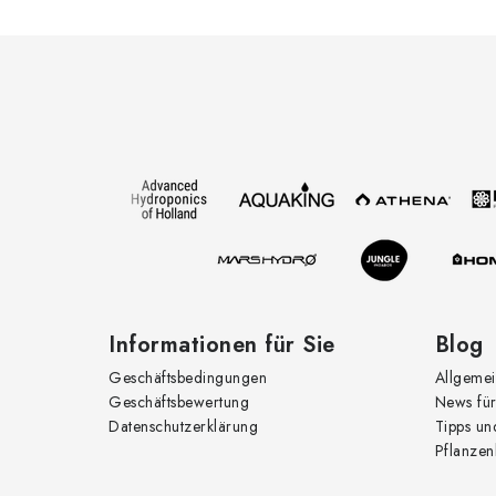
F
u
ß
z
e
i
l
e
Informationen für Sie
Blog
Geschäftsbedingungen
Allgemei
Geschäftsbewertung
News für
Datenschutzerklärung
Tipps un
Pflanzen