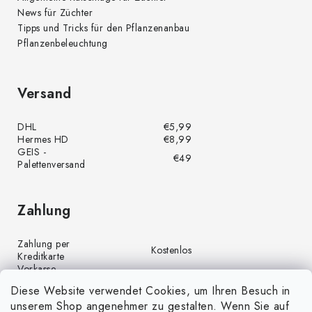
News für Züchter
Tipps und Tricks für den Pflanzenanbau
Pflanzenbeleuchtung
Versand
DHL
€5,99
Hermes HD
€8,99
GEIS -
€49
Palettenversand
Zahlung
Zahlung per
Kostenlos
Kreditkarte
Vorkasse
Kostenlos
(Banküberweisung)
Diese Website verwendet Cookies, um Ihren Besuch in
Zahlung per PayPal
Kostenlos
unserem Shop angenehmer zu gestalten. Wenn Sie auf
Nachnahme
€4,00