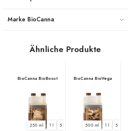
Marke
 BioCanna
Ähnliche Produkte
BioCanna BioBoost
BioCanna BioVega
250 ml
1 l
5 l
500 ml
1 l
5 l
10