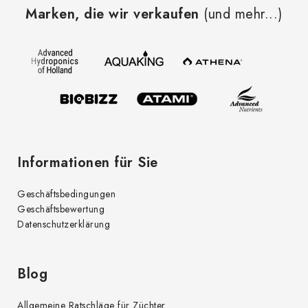
u
Marken, die wir verkaufen
(und mehr...)
ß
z
e
i
l
e
Informationen für Sie
Geschäftsbedingungen
Geschäftsbewertung
Datenschutzerklärung
Blog
Allgemeine Ratschläge für Züchter