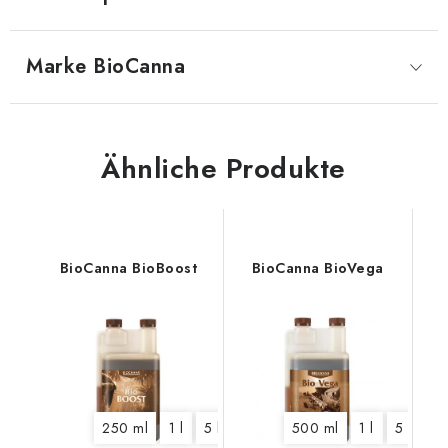
Marke
 BioCanna
Ähnliche Produkte
BioCanna BioBoost
BioCanna BioVega
250 ml
1 l
5 l
500 ml
1 l
5 l
10