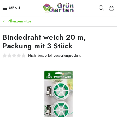
Zum
Such
Inhalt
springen
Pflanzenstütze
ANGEBOTE
Bindedraht weich 20 m,
LED PFLANZENLAMPEN
Packung mit 3 Stück
ANBAUBEDARF FÜR DEN HEIMANBAU
Nicht bewertet
Bewertungsdetails
AQUARISTIK
MICROGREENS
SMARTER GARTEN
Geschäftsbewertung
Kaufberatung
AGB
Blog
Kontakt
Datenschutzerklärung
Impressum