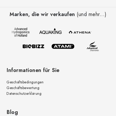
F
u
Marken, die wir verkaufen
(und mehr...)
ß
z
e
i
l
e
Informationen für Sie
Geschäftsbedingungen
Geschäftsbewertung
Datenschutzerklärung
Blog