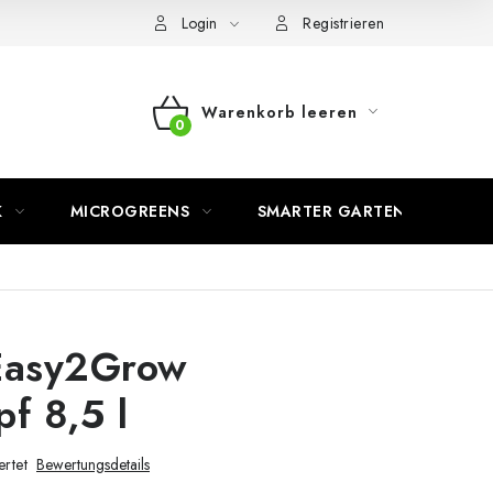
Login
Registrieren
Warenkorb leeren
WARENKORB
K
MICROGREENS
SMARTER GARTEN
Easy2Grow
f 8,5 l
rtet
Bewertungsdetails