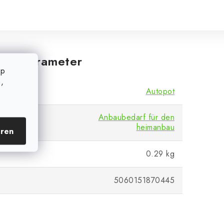
iche Parameter
op
,
Autopot
Anbaubedarf für den
heimanbau
eren
0.29 kg
5060151870445