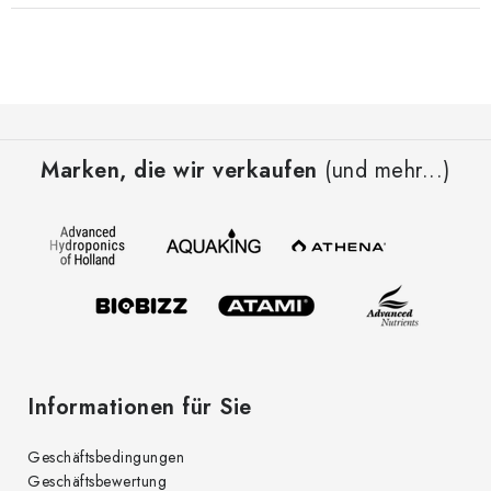
F
u
Marken, die wir verkaufen
(und mehr...)
ß
z
e
i
l
e
Informationen für Sie
Geschäftsbedingungen
Geschäftsbewertung