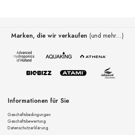
F
u
Marken, die wir verkaufen
(und mehr...)
ß
z
e
i
l
e
Informationen für Sie
Geschäftsbedingungen
Geschäftsbewertung
Datenschutzerklärung