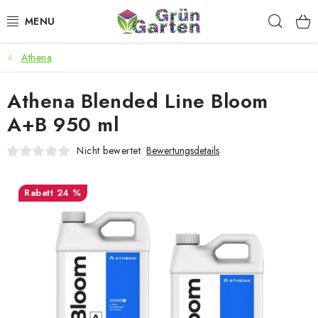
Zum
Such
Inhalt
springen
Athena
ANGEBOTE
Athena Blended Line Bloom
LED PFLANZENLAMPEN
A+B 950 ml
ANBAUBEDARF FÜR DEN HEIMANBAU
Nicht bewertet
Bewertungsdetails
AQUARISTIK
24 %
MICROGREENS
SMARTER GARTEN
Geschäftsbewertung
Kaufberatung
AGB
Blog
Kontakt
Datenschutzerklärung
Impressum