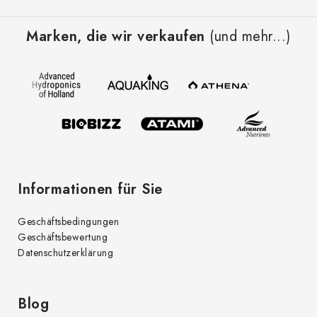
F
u
Marken, die wir verkaufen
(und mehr...)
ß
z
e
i
l
e
Informationen für Sie
Geschäftsbedingungen
Geschäftsbewertung
Datenschutzerklärung
Blog