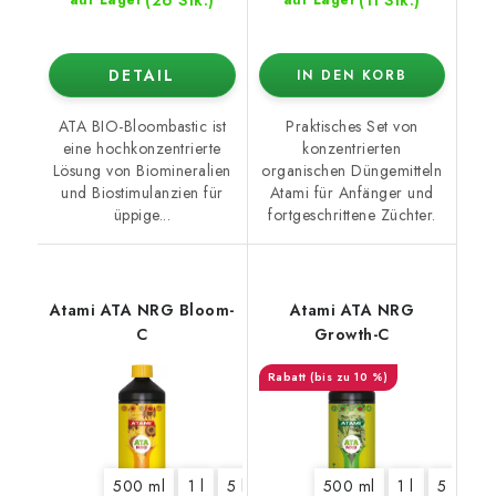
DETAIL
IN DEN KORB
ATA BIO-Bloombastic ist
Praktisches Set von
eine hochkonzentrierte
konzentrierten
Lösung von Biomineralien
organischen Düngemitteln
und Biostimulanzien für
Atami für Anfänger und
üppige...
fortgeschrittene Züchter.
Atami ATA NRG Bloom-
Atami ATA NRG
C
Growth-C
(bis zu 10 %)
500 ml
1 l
5 l
500 ml
1 l
5 l