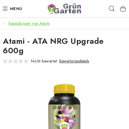
Zum
Such
Inhalt
springen
Basisdünger von Atami
ANGEBOTE
Atami - ATA NRG Upgrade
LED PFLANZENLAMPEN
600g
ANBAUBEDARF FÜR DEN HEIMANBAU
Nicht bewertet
Bewertungsdetails
AQUARISTIK
MICROGREENS
SMARTER GARTEN
Geschäftsbewertung
Kaufberatung
AGB
Blog
Kontakt
Datenschutzerklärung
Impressum