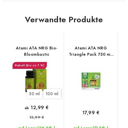
Verwandte Produkte
Atami ATA NRG Bio-
Atami ATA NRG
Bloombastic
Triangle Pack 750 ml,
Dünger-Kits
(bis zu 7 %)
50 ml
100 ml
250 ml
500 ml
1 l
5 l
12,99 €
ab
17,99 €
13,99 €
(26 Stk.)
(11 Stk.)
auf Lager
auf Lager