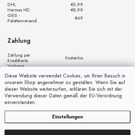
DHL
€5,99
Hermes HD
€8,99
GEIS -
€49
Palettenversand
Zahlung
Zahlung per
Kostenlos
Kreditkarte
Vorkasse
Kostenlos
(Banküberweisung)
Diese Website verwendet Cookies, um Ihren Besuch in
Zahlung per PayPal
Kostenlos
unserem Shop angenehmer zu gestalten. Wenn Sie auf
Nachnahme
€4,00
dieser Website weitersurfen, erklären Sie sich mit der
Verwendung dieser Daten gemäß der EU-Verordnung
einverstanden.
Einstellungen
Copyright 2026
GrünGarten.de
. Alle Rechte vorbehalten.
Cookie-