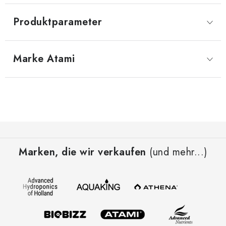
Produktparameter
Marke
 Atami
F
u
Marken, die wir verkaufen
(und mehr...)
ß
z
e
i
l