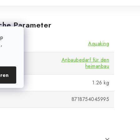
iche Parameter
op
Aquaking
,
Anbaubedarf für den
heimanbau
eren
1.26 kg
8718754045995