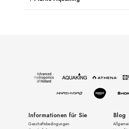
F
u
ß
z
e
i
l
e
Informationen für Sie
Blog
Geschäftsbedingungen
Allgemei