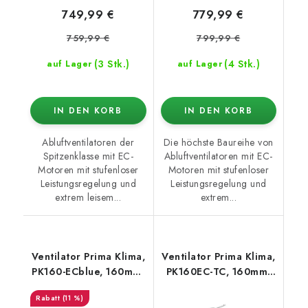
749,99 €
779,99 €
759,99 €
799,99 €
(3 Stk.)
(4 Stk.)
auf Lager
auf Lager
IN DEN KORB
IN DEN KORB
Abluftventilatoren der
Die höchste Baureihe von
Spitzenklasse mit EC-
Abluftventilatoren mit EC-
Motoren mit stufenloser
Motoren mit stufenloser
Leistungsregelung und
Leistungsregelung und
extrem leisem...
extrem...
Ventilator Prima Klima,
Ventilator Prima Klima,
PK160-ECblue, 160mm,
PK160EC-TC, 160mm,
1180 m3/h - EC motor
1180 m3/h -
(11 %)
Temperaturregelung