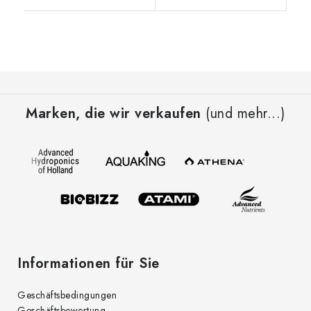
F
u
Marken, die wir verkaufen
(und mehr...)
ß
z
e
i
l
e
Informationen für Sie
Geschäftsbedingungen
Geschäftsbewertung