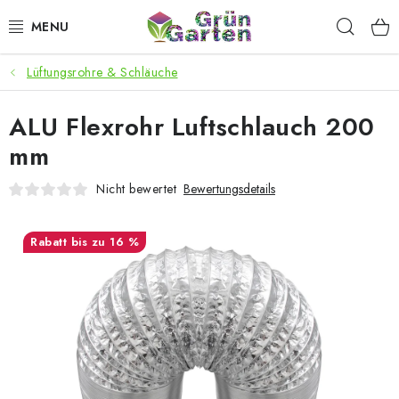
Zum
Such
Inhalt
springen
Lüftungsrohre & Schläuche
ANGEBOTE
ALU Flexrohr Luftschlauch 200
LED PFLANZENLAMPEN
mm
ANBAUBEDARF FÜR DEN HEIMANBAU
Nicht bewertet
Bewertungsdetails
AQUARISTIK
bis zu 16 %
MICROGREENS
SMARTER GARTEN
Geschäftsbewertung
Kaufberatung
AGB
Blog
Kontakt
Datenschutzerklärung
Impressum