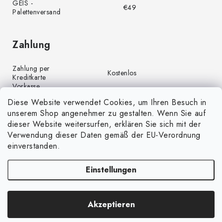
GEIS -
€49
Palettenversand
Zahlung
Zahlung per
Kostenlos
Kreditkarte
Vorkasse
Kostenlos
(Banküberweisung)
Diese Website verwendet Cookies, um Ihren Besuch in
Zahlung per PayPal
Kostenlos
unserem Shop angenehmer zu gestalten. Wenn Sie auf
Nachnahme
€4,00
dieser Website weitersurfen, erklären Sie sich mit der
Verwendung dieser Daten gemäß der EU-Verordnung
einverstanden.
Einstellungen
Copyright 2026
GrünGarten.de
. Alle Rechte vorbehalten.
Cookie-
Akzeptieren
Einstellungen ändern
Erstellt von Shoptet