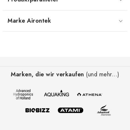
Marke
 Airontek
F
u
Marken, die wir verkaufen
(und mehr...)
ß
z
e
i
l
e