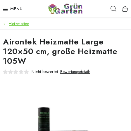
Zum
Such
Inhalt
springen
Heizmatten
ANGEBOTE
Airontek Heizmatte Large
LED PFLANZENLAMPEN
120×50 cm, große Heizmatte
ANBAUBEDARF FÜR DEN HEIMANBAU
105W
AQUARISTIK
Nicht bewertet
Bewertungsdetails
MICROGREENS
SMARTER GARTEN
Geschäftsbewertung
Kaufberatung
AGB
Blog
Kontakt
Datenschutzerklärung
Impressum