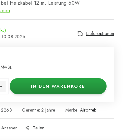
abel Heizkabel 12 m. Leistung 60W.
ionen
k.)
Lieferoptionen
10.08.2026
 MwSt.
s:
IN DEN WARENKORB
42268
Garantie
:
2 Jahre
Marke:
Airontek
Ansehen
Teilen