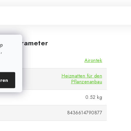
iche Parameter
op
,
Airontek
Heizmatten für den
eren
Pflanzenanbau
0.52 kg
8436614790877