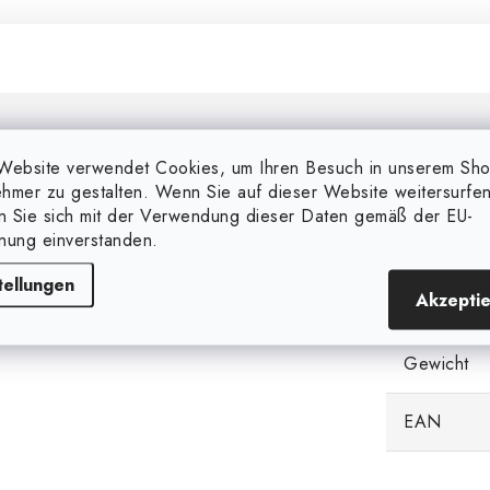
Zusätzl
Website verwendet Cookies, um Ihren Besuch in unserem Sh
hmer zu gestalten. Wenn Sie auf dieser Website weitersurfen
en Sie sich mit der Verwendung dieser Daten gemäß der EU-
Markieren
g 60W.
nung einverstanden.
tellungen
Kategorie
Akzepti
Gewicht
EAN