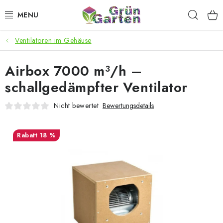
Zum
Such
Inhalt
springen
Ventilatoren im Gehäuse
ANGEBOTE
Airbox 7000 m³/h –
LED PFLANZENLAMPEN
schallgedämpfter Ventilator
ANBAUBEDARF FÜR DEN HEIMANBAU
Nicht bewertet
Bewertungsdetails
AQUARISTIK
18 %
MICROGREENS
SMARTER GARTEN
Geschäftsbewertung
Kaufberatung
AGB
Blog
Kontakt
Datenschutzerklärung
Impressum