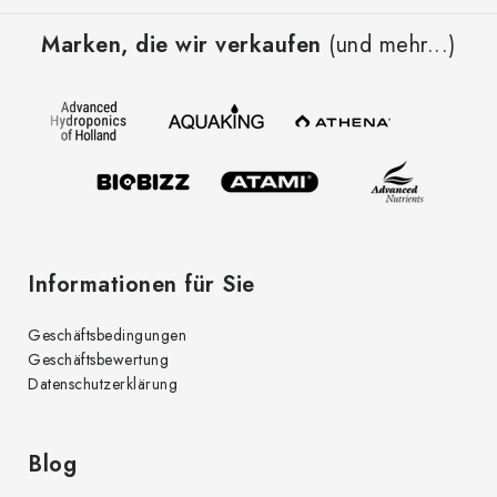
u
Marken, die wir verkaufen
(und mehr...)
ß
z
e
i
l
e
Informationen für Sie
Geschäftsbedingungen
Geschäftsbewertung
Datenschutzerklärung
Blog