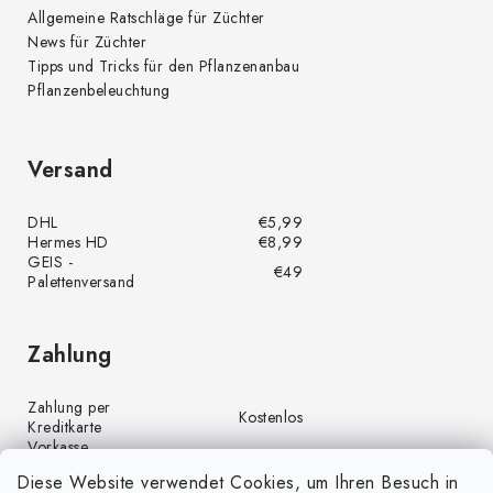
Allgemeine Ratschläge für Züchter
News für Züchter
Tipps und Tricks für den Pflanzenanbau
Pflanzenbeleuchtung
Versand
DHL
€5,99
Hermes HD
€8,99
GEIS -
€49
Palettenversand
Zahlung
Zahlung per
Kostenlos
Kreditkarte
Vorkasse
Kostenlos
(Banküberweisung)
Diese Website verwendet Cookies, um Ihren Besuch in
Zahlung per PayPal
Kostenlos