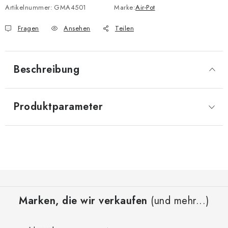
Artikelnummer:
GMA4501
Marke:
Air-Pot
Fragen
Ansehen
Teilen
Beschreibung
Produktparameter
F
u
Marken, die wir verkaufen
(und mehr...)
ß
z