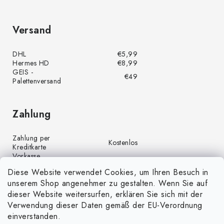
Versand
DHL
€5,99
Hermes HD
€8,99
GEIS -
€49
Palettenversand
Zahlung
Zahlung per
Kostenlos
Kreditkarte
Vorkasse
Kostenlos
(Banküberweisung)
Diese Website verwendet Cookies, um Ihren Besuch in
Zahlung per PayPal
Kostenlos
unserem Shop angenehmer zu gestalten. Wenn Sie auf
Nachnahme
€4,00
dieser Website weitersurfen, erklären Sie sich mit der
Verwendung dieser Daten gemäß der EU-Verordnung
einverstanden.