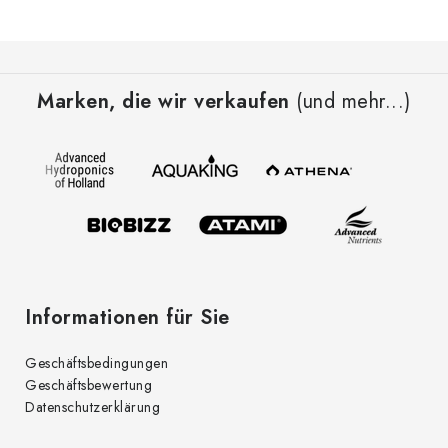
F
u
Marken, die wir verkaufen
(und mehr...)
ß
z
e
i
l
e
Informationen für Sie
Geschäftsbedingungen
Geschäftsbewertung
Datenschutzerklärung