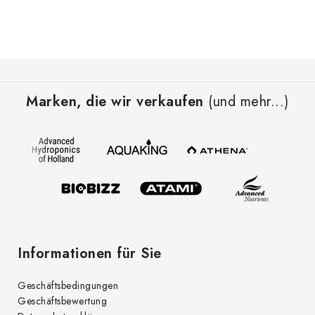
F
u
Marken, die wir verkaufen
(und mehr...)
ß
z
e
i
l
e
Informationen für Sie
Geschäftsbedingungen
Geschäftsbewertung