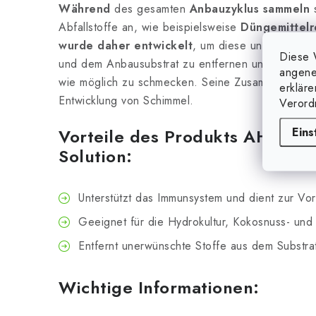
Während
des gesamten
Anbauzyklus
sammeln
s
Abfallstoffe an, wie beispielsweise
Düngemittelr
wurde daher entwickelt
, um diese unerwünscht
Diese 
und dem Anbausubstrat zu entfernen und Ihre
Blü
angene
wie möglich zu schmecken. Seine Zusammensetzun
erklär
Entwicklung von Schimmel.
Verord
Eins
Vorteile des Produkts AH Natu
Solution:
Unterstützt das Immunsystem und dient zur V
Geeignet für die Hydrokultur, Kokosnuss- und
Entfernt unerwünschte Stoffe aus dem Substra
Wichtige Informationen: