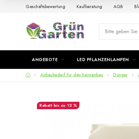
Zum
Geschäftsbewertung
Kaufberatung
AGB
Bl
Inhalt
springen
ANGEBOTE
LED PFLANZENLAMPEN
Startseite
Anbaubedarf für den heimanbau
Dünger
bis zu 12 %