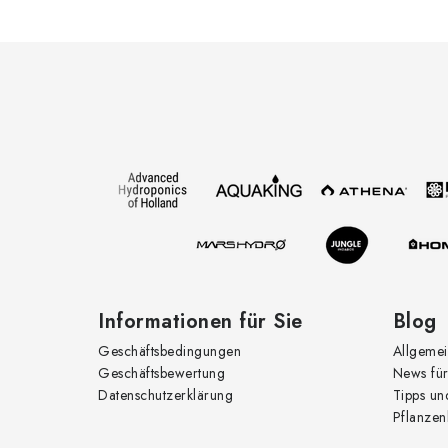
F
u
ß
z
e
i
l
e
Informationen für Sie
Blog
Geschäftsbedingungen
Allgemei
Geschäftsbewertung
News für
Datenschutzerklärung
Tipps un
Pflanzen