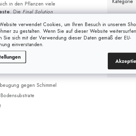
Kategorie
ich in den Pflanzen viele
este
. Die
Final Solution
en Stoffe aus den Pflanzen
EAN
Website verwendet Cookies, um Ihren Besuch in unserem Sh
ten und Früchte
so natürlich
hmer zu gestalten. Wenn Sie auf dieser Website weitersurfen
g verhindert auch die
Düngerein
en Sie sich mit der Verwendung dieser Daten gemäß der EU-
nung einverstanden.
Form
tellungen
ral Power Final
Akzepti
Düngertyp
orbeugung gegen Schimmel
 Bodensubstrate
t