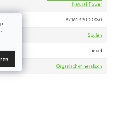
Natural Power
8716239000330
op
,
satz
Spülen
Liquid
eren
Organisch-mineralisch