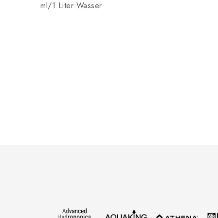
ml/1 Liter Wasser
F
u
ß
z