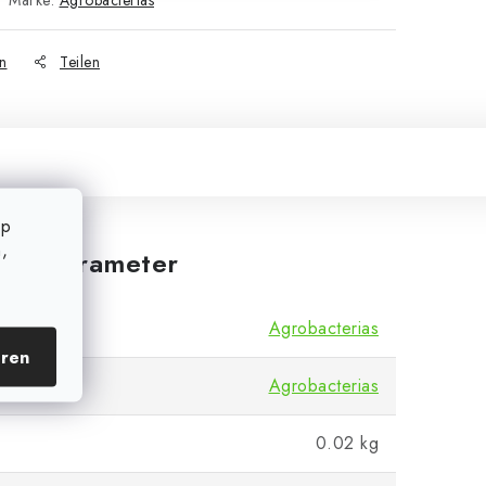
Marke:
Agrobacterias
n
Teilen
op
,
iche Parameter
Agrobacterias
eren
Agrobacterias
0.02 kg