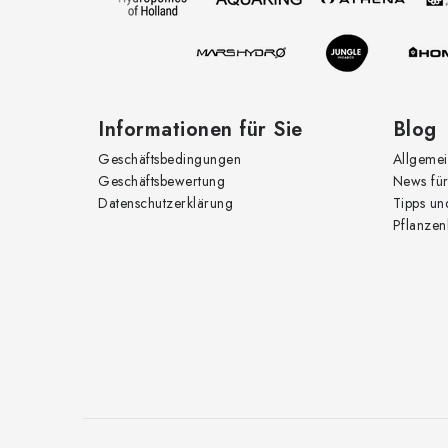
e
i
l
e
Informationen für Sie
Blog
Geschäftsbedingungen
Allgemei
Geschäftsbewertung
News für
Datenschutzerklärung
Tipps un
Pflanzen