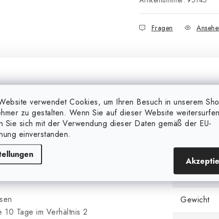
Artikelnummer:
95145
Fragen
Ansehe
Website verwendet Cookies, um Ihren Besuch in unserem Sh
hmer zu gestalten. Wenn Sie auf dieser Website weitersurfen
Zusätzl
en Sie sich mit der Verwendung dieser Daten gemäß der EU-
nung einverstanden.
Markieren
nte mit Aminosäuren und
tellungen
Akzepti
faufnahme
Kategorie
isen
Gewicht
 10 Tage im Verhältnis 2