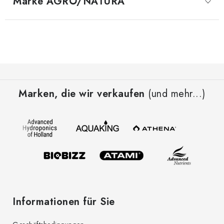
Marke
 AGRO/NATURA
F
u
Marken, die wir verkaufen
(und mehr...)
ß
z
e
i
l
e
Informationen für Sie