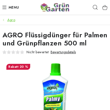
Zum
Such
Inhalt
springen
Agro
ANGEBOTE
AGRO Flüssigdünger für Palmen
LED PFLANZENLAMPEN
und Grünpflanzen 500 ml
ANBAUBEDARF FÜR DEN HEIMANBAU
Nicht bewertet
Bewertungsdetails
AQUARISTIK
20 %
MICROGREENS
SMARTER GARTEN
Geschäftsbewertung
Kaufberatung
AGB
Blog
Kontakt
Datenschutzerklärung
Impressum