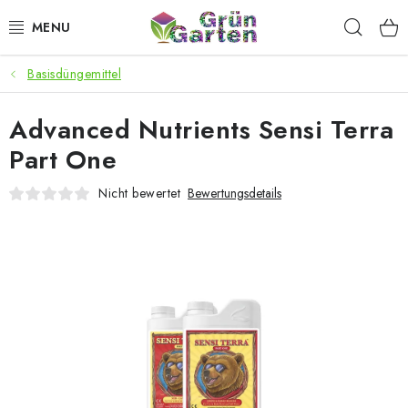
Zum
Such
Inhalt
springen
Basisdüngemittel
ANGEBOTE
Advanced Nutrients Sensi Terra
LED PFLANZENLAMPEN
Part One
ANBAUBEDARF FÜR DEN HEIMANBAU
Nicht bewertet
Bewertungsdetails
AQUARISTIK
MICROGREENS
SMARTER GARTEN
Geschäftsbewertung
Kaufberatung
AGB
Blog
Kontakt
Datenschutzerklärung
Impressum