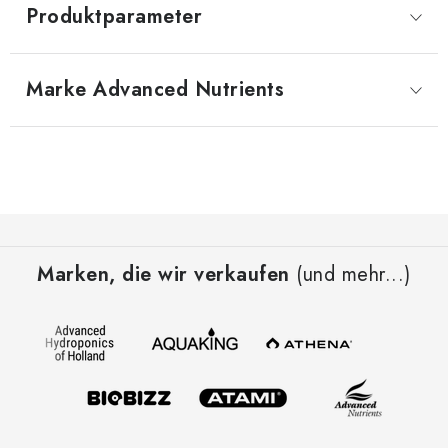
Produktparameter
Marke
 Advanced Nutrients
F
u
Marken, die wir verkaufen
(und mehr...)
ß
z
e
i
l
e