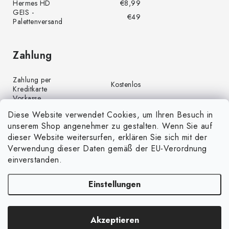
Hermes HD
€8,99
GEIS -
€49
Palettenversand
Zahlung
Zahlung per
Kostenlos
Kreditkarte
Vorkasse
Kostenlos
(Banküberweisung)
Diese Website verwendet Cookies, um Ihren Besuch in
Zahlung per PayPal
Kostenlos
unserem Shop angenehmer zu gestalten. Wenn Sie auf
Nachnahme
€4,00
dieser Website weitersurfen, erklären Sie sich mit der
Verwendung dieser Daten gemäß der EU-Verordnung
einverstanden.
Einstellungen
Copyright 2026
GrünGarten.de
. Alle Rechte vorbehalten.
Cookie-
Akzeptieren
Einstellungen ändern