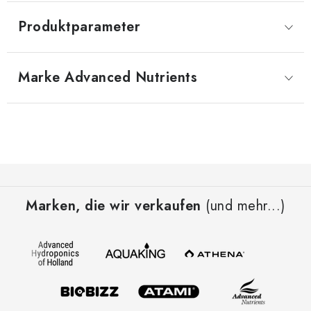
Produktparameter
Marke
 Advanced Nutrients
F
u
Marken, die wir verkaufen
(und mehr...)
ß
z
e
i
l
e