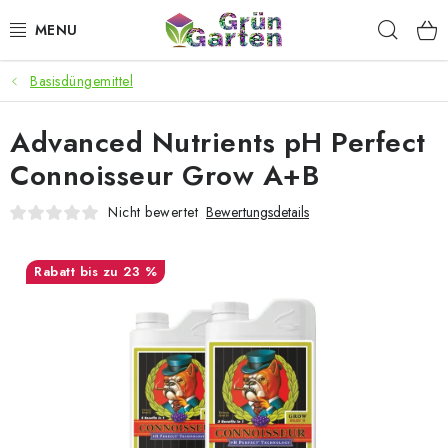
Zum
Such
Inhalt
springen
Basisdüngemittel
ANGEBOTE
Advanced Nutrients pH Perfect
LED PFLANZENLAMPEN
Connoisseur Grow A+B
ANBAUBEDARF FÜR DEN HEIMANBAU
Nicht bewertet
Bewertungsdetails
AQUARISTIK
bis zu 23 %
MICROGREENS
SMARTER GARTEN
Geschäftsbewertung
Kaufberatung
AGB
Blog
Kontakt
Datenschutzerklärung
Impressum