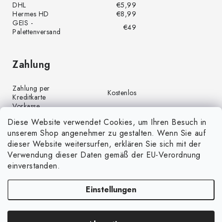
DHL
€5,99
Hermes HD
€8,99
GEIS -
€49
Palettenversand
Zahlung
Zahlung per
Kostenlos
Kreditkarte
Vorkasse
Kostenlos
(Banküberweisung)
Diese Website verwendet Cookies, um Ihren Besuch in
Zahlung per PayPal
Kostenlos
unserem Shop angenehmer zu gestalten. Wenn Sie auf
Nachnahme
€4,00
dieser Website weitersurfen, erklären Sie sich mit der
Verwendung dieser Daten gemäß der EU-Verordnung
einverstanden.
Einstellungen
Copyright 2026
GrünGarten.de
. Alle Rechte vorbehalten.
Cookie-