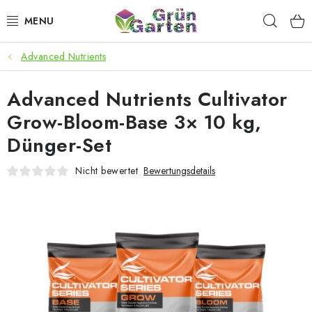
Zum
Such
Inhalt
springen
Advanced Nutrients
ANGEBOTE
Advanced Nutrients Cultivator
LED PFLANZENLAMPEN
Grow-Bloom-Base 3× 10 kg,
ANBAUBEDARF FÜR DEN HEIMANBAU
Dünger-Set
AQUARISTIK
Nicht bewertet
Bewertungsdetails
MICROGREENS
SMARTER GARTEN
Geschäftsbewertung
Kaufberatung
AGB
Blog
Kontakt
Datenschutzerklärung
Impressum