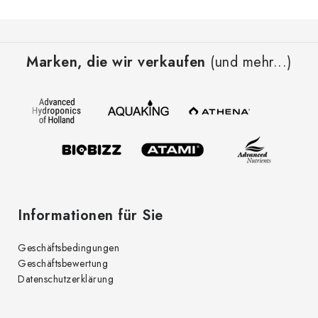
F
u
Marken, die wir verkaufen
(und mehr...)
ß
z
e
i
l
e
Informationen für Sie
Geschäftsbedingungen
Geschäftsbewertung
Datenschutzerklärung