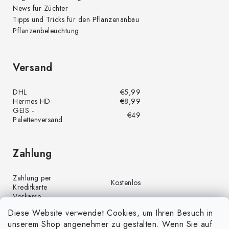
News für Züchter
Tipps und Tricks für den Pflanzenanbau
Pflanzenbeleuchtung
Versand
DHL
€5,99
Hermes HD
€8,99
GEIS -
€49
Palettenversand
Zahlung
Zahlung per
Kostenlos
Kreditkarte
Vorkasse
Kostenlos
(Banküberweisung)
Diese Website verwendet Cookies, um Ihren Besuch in
Zahlung per PayPal
Kostenlos
unserem Shop angenehmer zu gestalten. Wenn Sie auf
Nachnahme
€4,00