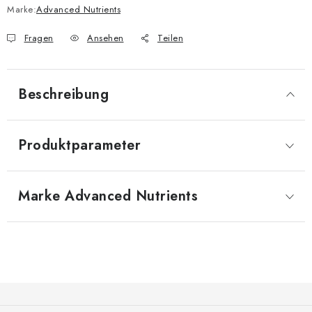
Marke:
Advanced Nutrients
Fragen
Ansehen
Teilen
Beschreibung
Produktparameter
Marke
 Advanced Nutrients
F
u