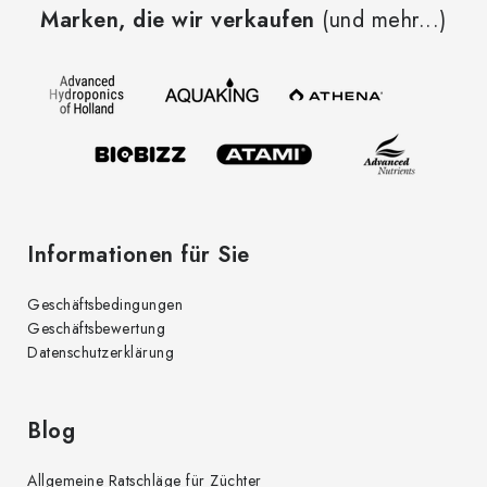
Marken, die wir verkaufen
(und mehr...)
ß
z
e
i
l
e
Informationen für Sie
Geschäftsbedingungen
Geschäftsbewertung
Datenschutzerklärung
Blog
Allgemeine Ratschläge für Züchter