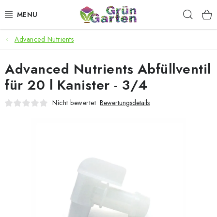
Zum
Such
Inhalt
springen
Advanced Nutrients
ANGEBOTE
Advanced Nutrients Abfüllventil
LED PFLANZENLAMPEN
für 20 l Kanister - 3/4
ANBAUBEDARF FÜR DEN HEIMANBAU
Nicht bewertet
Bewertungsdetails
AQUARISTIK
MICROGREENS
SMARTER GARTEN
Geschäftsbewertung
Kaufberatung
AGB
Blog
Kontakt
Datenschutzerklärung
Impressum