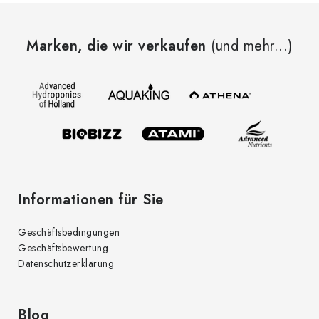
F
u
Marken, die wir verkaufen
(und mehr...)
ß
z
e
i
l
e
Informationen für Sie
Geschäftsbedingungen
Geschäftsbewertung
Datenschutzerklärung
Blog