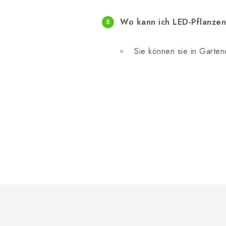
Wo kann ich LED-Pflanze
Sie können sie in Garten
F
u