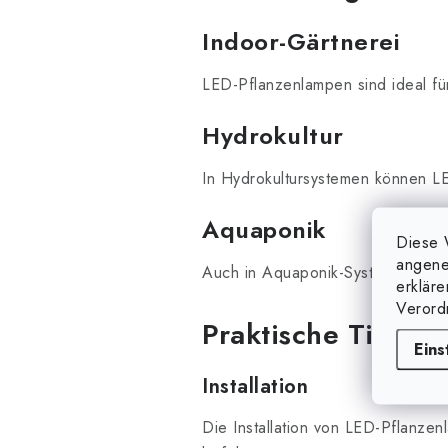
Indoor
-Gärtnerei
LED-Pflanzenlampen sind ideal f
Hydrokultur
In Hydrokultursystemen können LE
Aquaponik
Diese 
angene
Auch in Aquaponik-Systemen könn
erklär
Verord
Praktische Tipps u
Eins
Installation
Die Installation von LED-Pflanzen