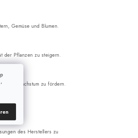
utern, Gemüse und Blumen.
t der Pflanzen zu steigern.
op
,
Pflanzenwachstum zu fördern.
eren
isungen des Herstellers zu