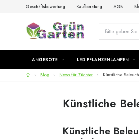
Zum
Geschäftsbewertung
Kaufberatung
AGB
Bl
Inhalt
springen
ANGEBOTE
LED PFLANZENLAMPEN
Startseite
Blog
News für Züchter
Künstliche Beleuch
Künstliche Bel
Künstliche Bele