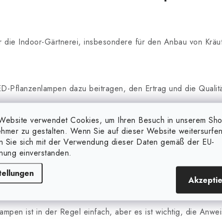
ür die Indoor-Gärtnerei, insbesondere für den Anbau von Krä
D-Pflanzenlampen dazu beitragen, den Ertrag und die Qualitä
Website verwendet Cookies, um Ihren Besuch in unserem Sh
hmer zu gestalten. Wenn Sie auf dieser Website weitersurfen
en LED-Pflanzenlampen effektiv eingesetzt werden, um das 
en Sie sich mit der Verwendung dieser Daten gemäß der EU-
nung einverstanden.
nd Tricks
tellungen
Akzepti
lampen ist in der Regel einfach, aber es ist wichtig, die Anwe